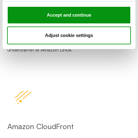
Cloud. Den lader brugeren eksekvere kode uden at skulle
konfigurere eller håndtere servere. Denne applikation
Accept and continue
eksekverer kun kode, når brugeren behøver det. Samtidig
skalerer den automatisk og brugere betaler kun for
compute tidsforsbruget. Amazon Lambda understøtter
Adjust cookie settings
kode skrevet i Node.js, Java, Python og sprog
understøttet af Amazon Linux.
Amazon CloudFront