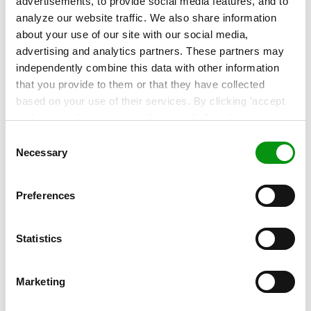
advertisements, to provide social media features, and to
Amazon Aurora, PostgreSQL, MySQL, MariaDB, Oracle
analyze our website traffic. We also share information
Database og SQL server.
about your use of our site with our social media,
advertising and analytics partners. These partners may
independently combine this data with other information
that you provide to them or that they have collected
based on your use of their services. By clicking 'accept
and continue' you agree to the use of all cookies as
described in our
Cookie Statement
. Not allowing
Consent Selection
personalization via cookies does not affect the operation
Necessary
of our website.
Preferences
Statistics
Amazon Lambda
Marketing
Amazon Lambda er en anden central funktion i Amazon